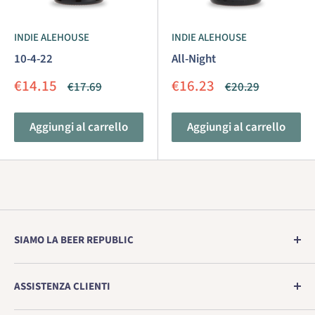
INDIE ALEHOUSE
INDIE ALEHOUSE
10-4-22
All-Night
Prezzo
Prezzo
€14.15
€16.23
Prezzo
Prezzo
€17.69
€20.29
scontato
scontato
Aggiungi al carrello
Aggiungi al carrello
SIAMO LA BEER REPUBLIC
L'Europa n. 1 punto vendita di vera birra artigianale
ASSISTENZA CLIENTI
direttamente dal birrificio.
Inscatolare la tua birra