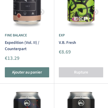
FINE BALANCE
EXP
Expedition (Vol. II) /
V.B. Fresh
Counterpart
Prix
€8.69
réduit
Prix
€13.29
réduit
Ajouter au panier
Rupture