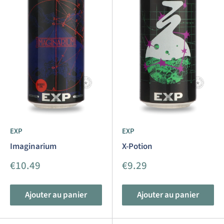
EXP
EXP
Imaginarium
X-Potion
Prix
Prix
€10.49
€9.29
réduit
réduit
Ajouter au panier
Ajouter au panier