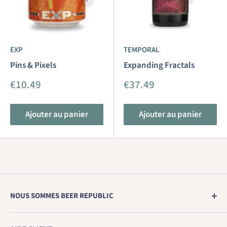
EXP
TEMPORAL
Pins & Pixels
Expanding Fractals
Prix
Prix
€10.49
€37.49
réduit
réduit
Ajouter au panier
Ajouter au panier
NOUS SOMMES BEER REPUBLIC
Le premier magasin d'Europe pour la bière artisanale