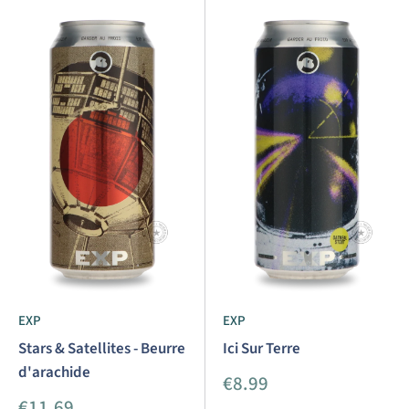
EXP
EXP
Stars & Satellites - Beurre
Ici Sur Terre
d'arachide
Prix
€8.99
réduit
Prix
€11.69