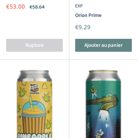
Prix
€53.00
EXP
Prix
€58.64
réduit
normal
Orion Prime
Prix
€9.29
réduit
Rupture
Ajouter au panier