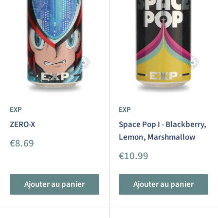
EXP
EXP
ZERO-X
Space Pop I - Blackberry,
Lemon, Marshmallow
Prix
€8.69
réduit
Prix
€10.99
réduit
Ajouter au panier
Ajouter au panier