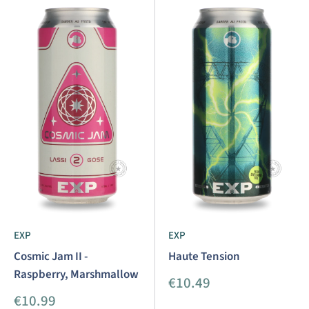
EXP
EXP
Cosmic Jam II -
Haute Tension
Raspberry, Marshmallow
Prix
€10.49
réduit
Prix
€10.99