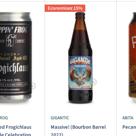
Economisez 15%
FROG
GIGANTIC
ABITA
ed Frogichlaus
Massive! (Bourbon Barrel
Pecan
le Celebration
2022)