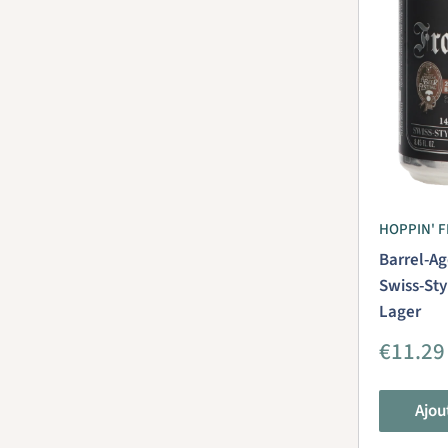
HOPPIN' 
Barrel-Ag
Swiss-Sty
Lager
Prix
€11.29
réduit
Ajou