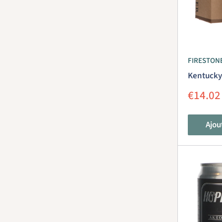
FIRESTON
Kentucky
Prix
€14.02
réduit
Ajou