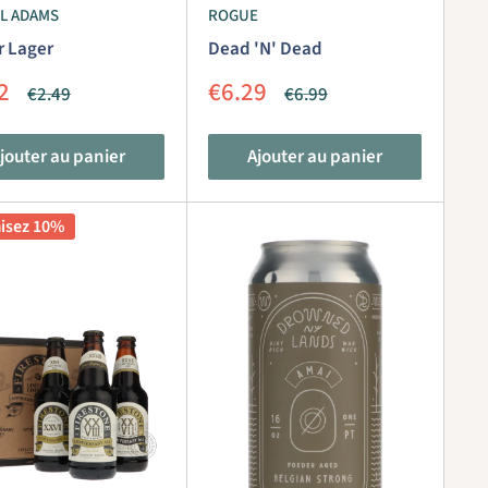
L ADAMS
ROGUE
r Lager
Dead 'N' Dead
Prix
2
€6.29
Prix
Prix
€2.49
€6.99
it
réduit
normal
normal
jouter au panier
Ajouter au panier
isez 10%