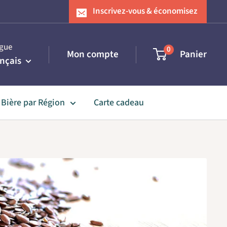
Inscrivez-vous & économisez
gue
0
Mon compte
Panier
nçais
Bière par Région
Carte cadeau