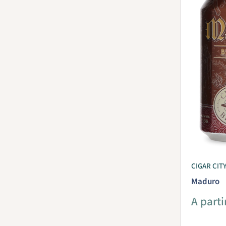
CIGAR CIT
Maduro
Prix
A parti
réduit