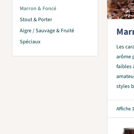
Marron & Foncé
Stout & Porter
Mar
Aigre / Sauvage & Fruité
Spéciaux
Les car
arôme p
faibles
amateur
styles 
Affiche 