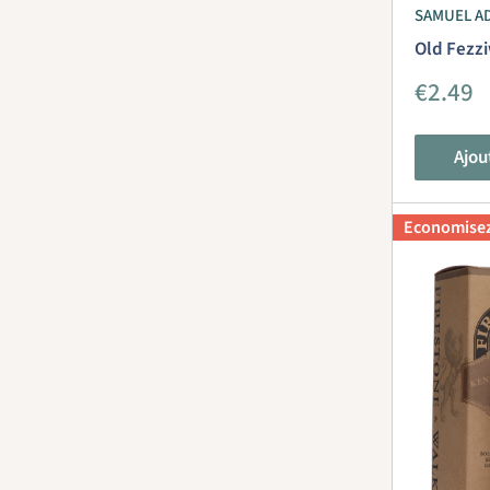
SAMUEL A
Old Fezz
Prix
€2.49
réduit
Ajou
Economise