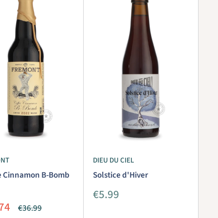
ONT
DIEU DU CIEL
e Cinnamon B-Bomb
Solstice d'Hiver
Prix
€5.99
réduit
74
Prix
€36.99
it
normal