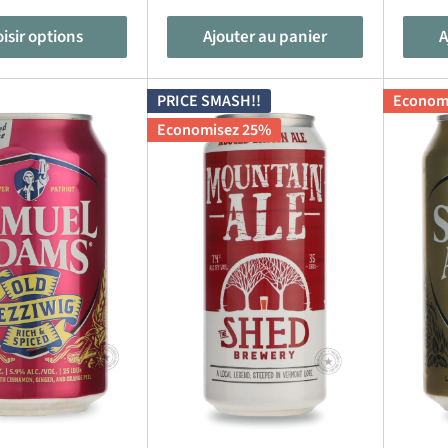
isir options
Ajouter au panier
A
PRICE SMASH!!
Econom
Economisez 25%