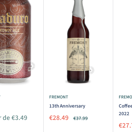
Y
FREMONT
FREM
13th Anniversary
Coffe
2022
Prix
r de €3.49
€28.49
Prix
€37.99
réduit
normal
Prix
€27.
rédu