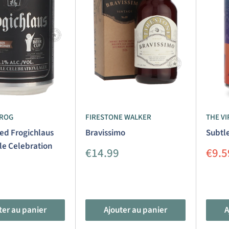
FROG
FIRESTONE WALKER
THE V
ed Frogichlaus
Bravissimo
Subtl
le Celebration
Prix
Prix
€14.99
€9.5
réduit
rédu
ter au panier
Ajouter au panier
A