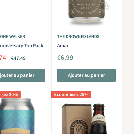
TONE WALKER
THE DROWNED LANDS
nniversary Trio Pack
Amai
Prix
74
€6.99
Prix
€47.49
it
réduit
normal
jouter au panier
Ajouter au panier
isez 20%
Economisez 25%