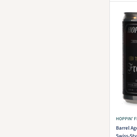
HOPPIN' 
Barrel Ag
Swiss-Sty