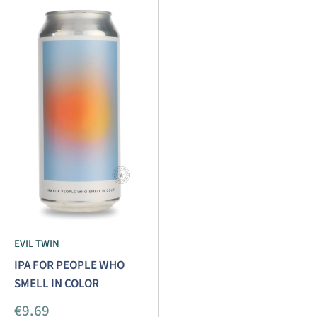
EVIL TWIN
IPA FOR PEOPLE WHO
SMELL IN COLOR
Precio
€9.69