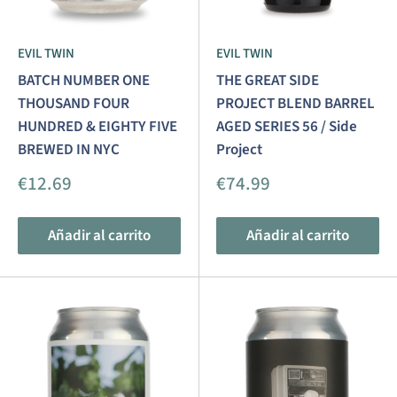
EVIL TWIN
EVIL TWIN
BATCH NUMBER ONE
THE GREAT SIDE
THOUSAND FOUR
PROJECT BLEND BARREL
HUNDRED & EIGHTY FIVE
AGED SERIES 56 / Side
BREWED IN NYC
Project
Precio
Precio
€12.69
€74.99
de
de
venta
venta
Añadir al carrito
Añadir al carrito