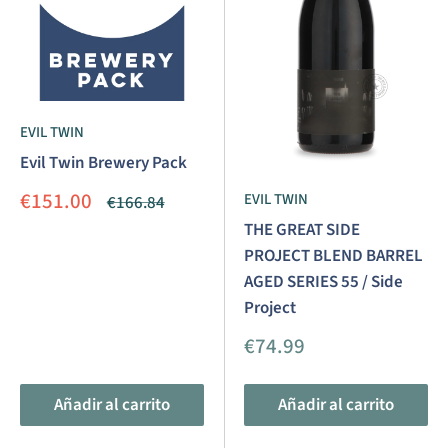
EVIL TWIN
Evil Twin Brewery Pack
Precio
€151.00
EVIL TWIN
Precio
€166.84
de
habitual
THE GREAT SIDE
venta
PROJECT BLEND BARREL
AGED SERIES 55 / Side
Project
Precio
€74.99
de
venta
Añadir al carrito
Añadir al carrito