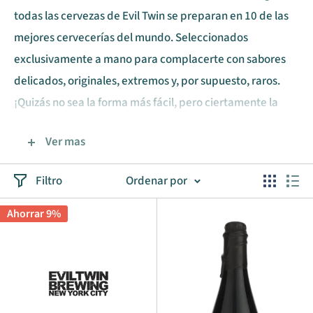
todas las cervezas de Evil Twin se preparan en 10 de las
mejores cervecerías del mundo. Seleccionados
exclusivamente a mano para complacerte con sabores
delicados, originales, extremos y, por supuesto, raros.
¡Quizás no sea la forma más fácil, pero ciertamente la
más divertida! Una cosa más Un hombre inteligente dijo
Ver mas
una vez: "Sigue sediento... sigue siendo tonto". Esa suena
como nuestra visión, solo que con un poco menos de
Filtro
Ordenar por
actitud.
Ahorrar 9%