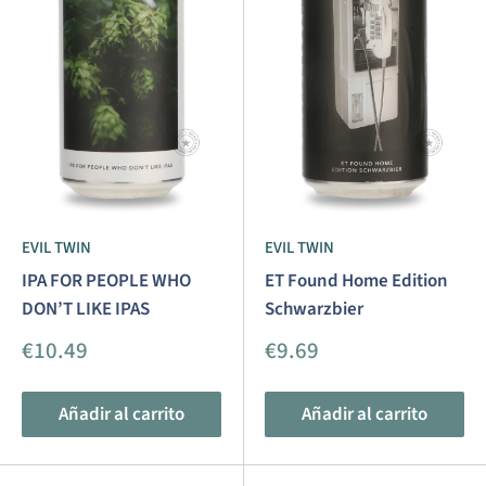
EVIL TWIN
EVIL TWIN
IPA FOR PEOPLE WHO
ET Found Home Edition
DON’T LIKE IPAS
Schwarzbier
Precio
Precio
€10.49
€9.69
de
de
venta
venta
Añadir al carrito
Añadir al carrito