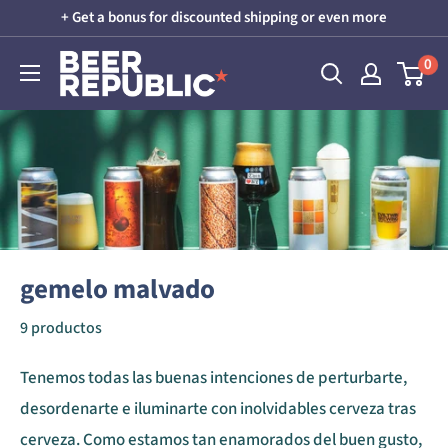
Ir
+ Get a bonus for discounted shipping or even more
directamente
Beer
0
al
Republic
contenido
gemelo malvado
9 productos
Tenemos todas las buenas intenciones de perturbarte,
desordenarte e iluminarte con inolvidables cerveza tras
cerveza. Como estamos tan enamorados del buen gusto,