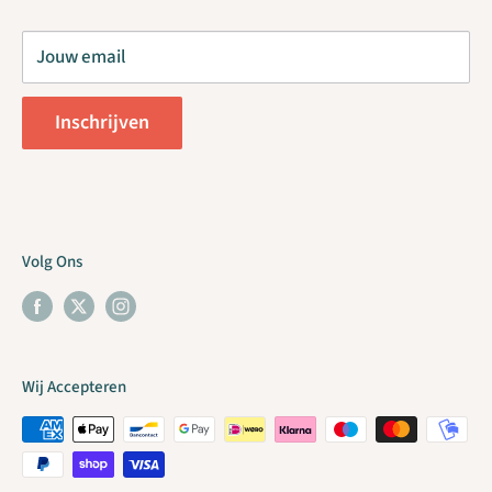
COC 75173379 / VAT NL860169522B01
Contact
Jouw email
B2B / Handelsaccount
Order Withdrawal
Inschrijven
Volg Ons
Wij Accepteren