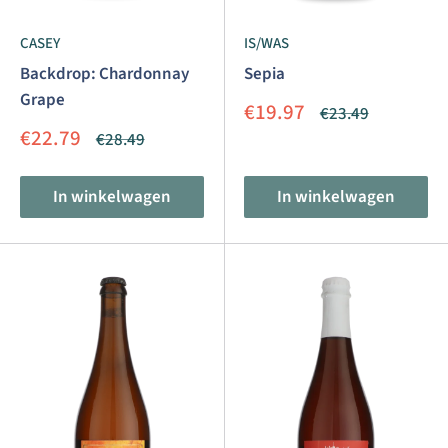
CASEY
IS/WAS
Backdrop: Chardonnay
Sepia
Grape
Aanbiedingsprijs
€19.97
Normale
€23.49
prijs
Aanbiedingsprijs
€22.79
Normale
€28.49
prijs
In winkelwagen
In winkelwagen