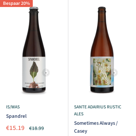
Bespaar 20%
IS/WAS
SANTE ADAIRIUS RUSTIC
ALES
Spandrel
Sometimes Always /
Aanbiedingsprijs
€15.19
Normale
€18.99
Casey
prijs