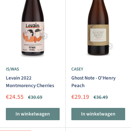
IS/WAS
CASEY
Levain 2022
Ghost Note - O'Henry
Montmorency Cherries
Peach
Aanbiedingsprijs
Aanbiedingsprijs
€24.55
€29.19
Normale
Normale
€30.69
€36.49
prijs
prijs
In winkelwagen
In winkelwagen