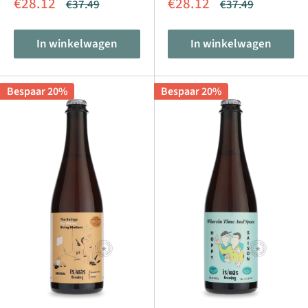
Aanbiedingsprijs
Aanbiedingsprijs
€28.12
€28.12
Normale
Normale
€37.49
€37.49
prijs
prijs
In winkelwagen
In winkelwagen
Bespaar 20%
Bespaar 20%