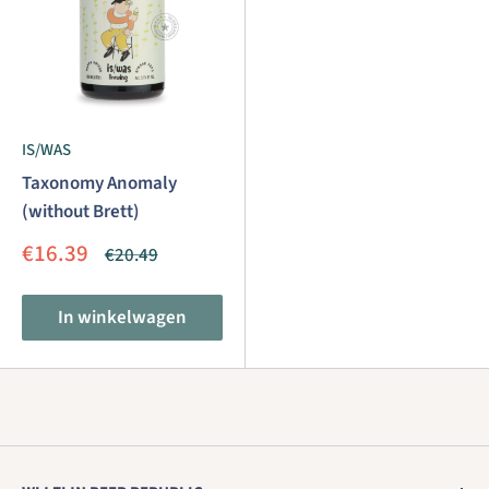
IS/WAS
Taxonomy Anomaly
(without Brett)
Aanbiedingsprijs
€16.39
Normale
€20.49
prijs
In winkelwagen