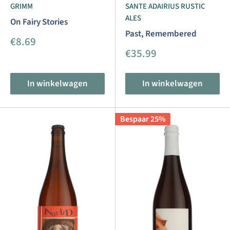
GRIMM
SANTE ADAIRIUS RUSTIC
ALES
On Fairy Stories
Past, Remembered
Aanbiedingsprijs
€8.69
Aanbiedingsprijs
€35.99
In winkelwagen
In winkelwagen
Bespaar 25%