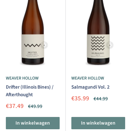
WEAVER HOLLOW
WEAVER HOLLOW
Drifter (Illinois Bines) /
Salmagundi Vol. 2
Afterthought
Aanbiedingsprijs
€35.99
Normale
€44.99
prijs
Aanbiedingsprijs
€37.49
Normale
€49.99
prijs
In winkelwagen
In winkelwagen