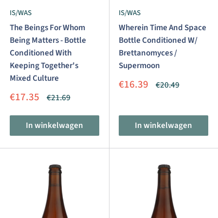
IS/WAS
IS/WAS
The Beings For Whom
Wherein Time And Space
Being Matters - Bottle
Bottle Conditioned W/
Conditioned With
Brettanomyces /
Keeping Together's
Supermoon
Mixed Culture
Aanbiedingsprijs
€16.39
Normale
€20.49
prijs
Aanbiedingsprijs
€17.35
Normale
€21.69
prijs
In winkelwagen
In winkelwagen