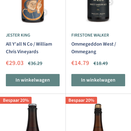
onze
bierexperts voor persoonlijk advies! Wij helpen u
graag verder.
JESTER KING
FIRESTONE WALKER
All Y'all N Co / William
Ommegeddon West /
Chris Vineyards
Ommegang
Aanbiedingsprijs
Aanbiedingsprijs
€29.03
€14.79
Normale
Normale
€36.29
€18.49
prijs
prijs
In winkelwagen
In winkelwagen
Bespaar 20%
Bespaar 20%