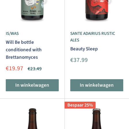
IS/WAS
SANTE ADAIRIUS RUSTIC
ALES
Will Be bottle
Beauty Sleep
conditioned with
Brettanomyces
Aanbiedingsprijs
€37.99
Aanbiedingsprijs
€19.97
Normale
€23.49
prijs
In winkelwagen
In winkelwagen
Bespaar 25%