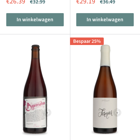
Aanbiedingsprijs
Aanbiedingsprijs
€26.39
€29.19
Normale
Normale
€32.99
€36.49
prijs
prijs
In winkelwagen
In winkelwagen
Bespaar 25%