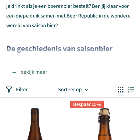
je drinkt als je een boerenbier bestelt? Ben jij klaar voor
een diepe duik samen met Beer Republic in de wondere
wereld van saison bier?
De geschiedenis van saisonbier
De naam verraadt het maar
saison bier
is een
bekijk meer
seizoensbier uit Wallonië (België). Boerenbrouwers waren
grote boerderijen waar vroeger brouwerijen deel van
Filter
Sorteer op
uitmaakten. Dat is waar de naam
boerderij bier
,
of
boerenbier vandaan komt.
Bespaar 15%
In deze zogenaamde ‘boerderijbrouwerijen’ werd in de
winter licht alcoholisch bier gebrouwen. Deze bieren
werden grondig gefermenteerd totdat er vrijwel geen