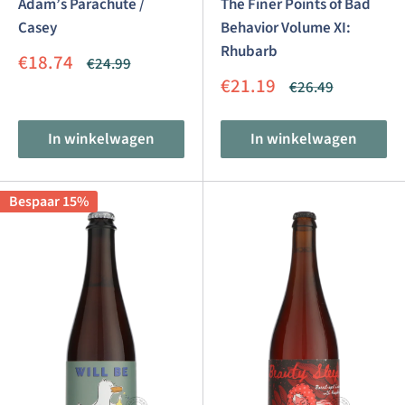
Adam’s Parachute /
The Finer Points of Bad
Casey
Behavior Volume XI:
Rhubarb
Aanbiedingsprijs
€18.74
Normale
€24.99
prijs
Aanbiedingsprijs
€21.19
Normale
€26.49
prijs
In winkelwagen
In winkelwagen
Bespaar 15%