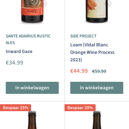
SANTE ADAIRIUS RUSTIC
SIDE PROJECT
ALES
Loam (Vidal Blanc
Inward Gaze
Orange Wine Process
2023)
Aanbiedingsprijs
€34.99
Aanbiedingsprijs
€44.99
Normale
€59.99
prijs
In winkelwagen
In winkelwagen
Bespaar 25%
Bespaar 20%