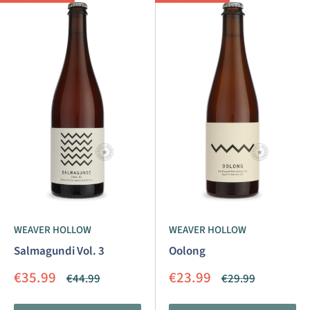
WEAVER HOLLOW
WEAVER HOLLOW
Salmagundi Vol. 3
Oolong
Aanbiedingsprijs
Aanbiedingsprijs
€35.99
€23.99
Normale
Normale
€44.99
€29.99
prijs
prijs