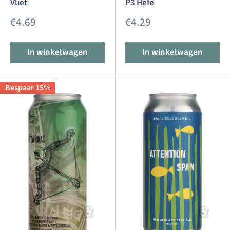
Vliet
P3 Hefe
Aanbiedingsprijs
Aanbiedingsprijs
€4.69
€4.29
In winkelwagen
In winkelwagen
Bespaar 15%