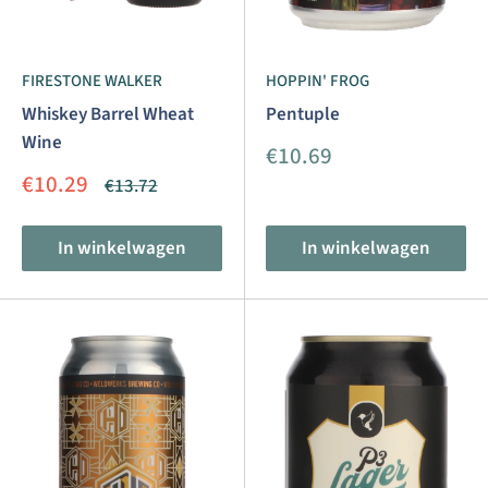
FIRESTONE WALKER
HOPPIN' FROG
Whiskey Barrel Wheat
Pentuple
Wine
Aanbiedingsprijs
€10.69
Aanbiedingsprijs
€10.29
Normale
€13.72
prijs
In winkelwagen
In winkelwagen