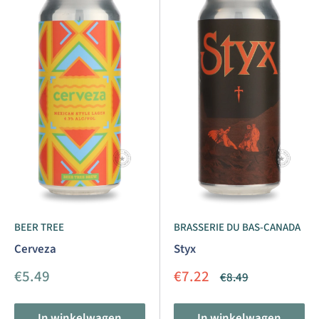
BEER TREE
BRASSERIE DU BAS-CANADA
Cerveza
Styx
Aanbiedingsprijs
Aanbiedingsprijs
€5.49
€7.22
Normale
€8.49
prijs
In winkelwagen
In winkelwagen