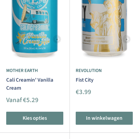
MOTHER EARTH
REVOLUTION
Cali Creamin' Vanilla
Fist City
Cream
Aanbiedingsprijs
€3.99
Aanbiedingsprijs
Vanaf €5.29
Kies opties
In winkelwagen