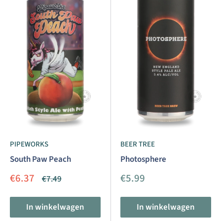
PIPEWORKS
BEER TREE
South Paw Peach
Photosphere
Aanbiedingsprijs
Aanbiedingsprijs
€6.37
€5.99
Normale
€7.49
prijs
In winkelwagen
In winkelwagen