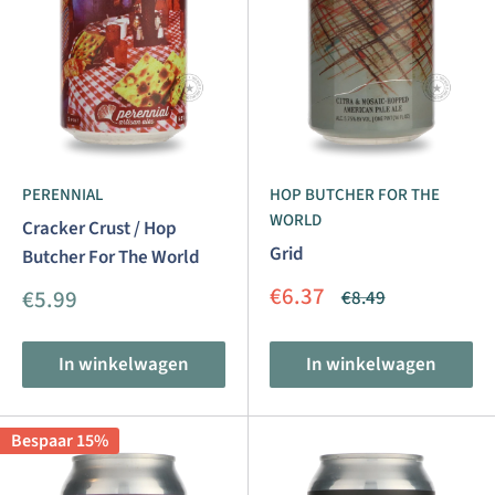
PERENNIAL
HOP BUTCHER FOR THE
WORLD
Cracker Crust / Hop
Grid
Butcher For The World
Aanbiedingsprijs
€6.37
Aanbiedingsprijs
€5.99
Normale
€8.49
prijs
In winkelwagen
In winkelwagen
Bespaar 15%