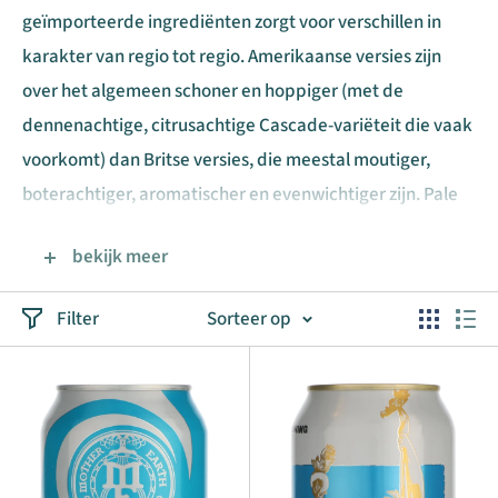
geïmporteerde ingrediënten zorgt voor verschillen in
karakter van regio tot regio. Amerikaanse versies zijn
over het algemeen schoner en hoppiger (met de
dennenachtige, citrusachtige Cascade-variëteit die vaak
voorkomt) dan Britse versies, die meestal moutiger,
boterachtiger, aromatischer en evenwichtiger zijn. Pale
Ales variëren in kleur van diep goud tot medium amber.
bekijk meer
Fruitige esters en diacetyl kunnen variëren van geen tot
matig, en het hoparoma kan variëren van licht bloemig
Filter
Sorteer op
tot krachtig en scherp. Verwacht over het algemeen een
goede balans tussen karamelmout en expressieve hop
met een medium body en een licht bittere afdronk.