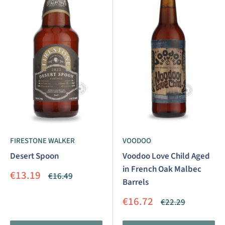
FIRESTONE WALKER
VOODOO
Desert Spoon
Voodoo Love Child Aged
in French Oak Malbec
Aanbiedingsprijs
€13.19
Normale
€16.49
Barrels
prijs
Aanbiedingsprijs
€16.72
Normale
€22.29
prijs