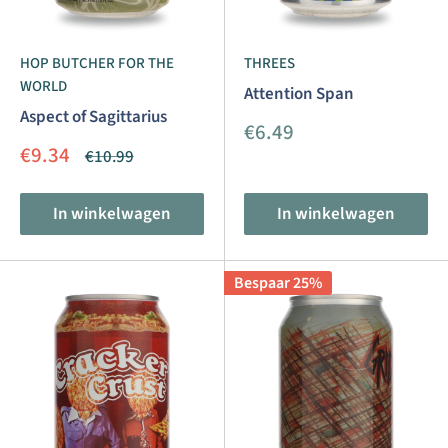
HOP BUTCHER FOR THE
THREES
WORLD
Attention Span
Aspect of Sagittarius
Aanbiedingsprijs
€6.49
Aanbiedingsprijs
€9.34
Normale
€10.99
prijs
In winkelwagen
In winkelwagen
Bespaar 25%