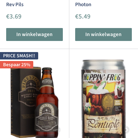
Rev Pils
Photon
Aanbiedingsprijs
Aanbiedingsprijs
€3.69
€5.49
In winkelwagen
In winkelwagen
PRICE SMASH!!
Bespaar 25%