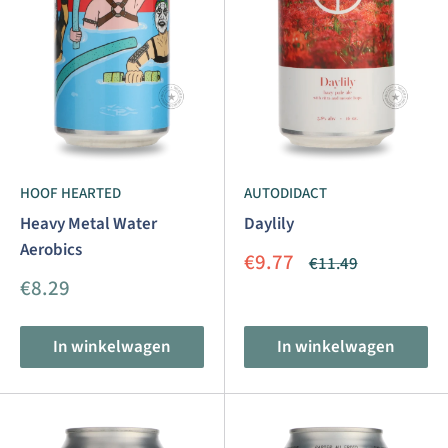
HOOF HEARTED
AUTODIDACT
Heavy Metal Water
Daylily
Aerobics
Aanbiedingsprijs
€9.77
Normale
€11.49
prijs
Aanbiedingsprijs
€8.29
In winkelwagen
In winkelwagen