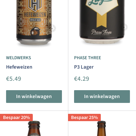
WELDWERKS
PHASE THREE
Hefeweizen
P3 Lager
Aanbiedingsprijs
Aanbiedingsprijs
€5.49
€4.29
In winkelwagen
In winkelwagen
Bespaar 20%
Bespaar 25%