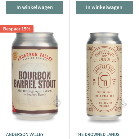
In winkelwagen
In winkelwagen
De verschillende hierboven besproken biersoorten
worden gebrouwen met verschillende stijlen. De stijl
Bespaar 15%
waarin een specifiek bier wordt gebrouwen kan
afhangen van de brouwerij waarin het wordt gemaakt,
maar kan ook afhangen van de ingrediënten die in een
bepaalde regio verkrijgbaar zijn. De smaken van de
verschillende bierstijlen variëren door de selectie van
hop, mout en gist, maar ook door aanvullende
ingrediënten zoals fruit en aroma’s. Naast de smaak van
de bieren hebben deze ingrediënten ook invloed op de
kleur van het biertype. Bij Beer Republic vind je allerlei
soorten bieren in verschillende stijlen. Wij zijn de online
winkel voor bierliefhebbers over de hele wereld!
ANDERSON VALLEY
THE DROWNED LANDS