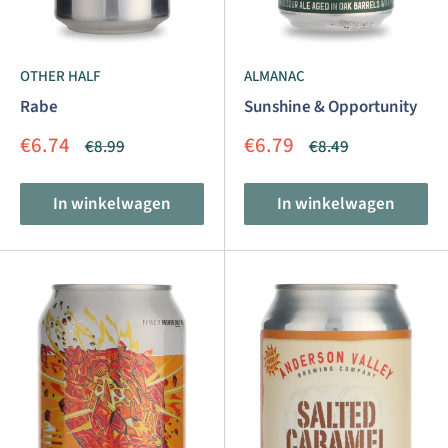
OTHER HALF
ALMANAC
Rabe
Sunshine & Opportunity
Aanbiedingsprijs
Aanbiedingsprijs
€6.74
€6.79
Normale
Normale
€8.99
€8.49
prijs
prijs
In winkelwagen
In winkelwagen