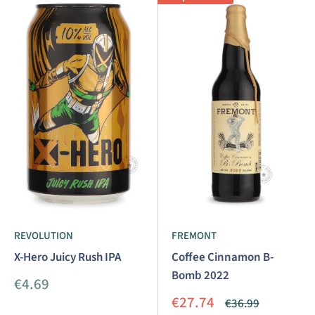
REVOLUTION
FREMONT
X-Hero Juicy Rush IPA
Coffee Cinnamon B-
Bomb 2022
Aanbiedingsprijs
€4.69
Aanbiedingsprijs
€27.74
Normale
€36.99
prijs