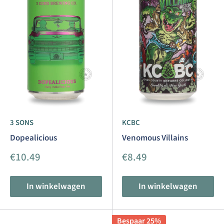
3 SONS
KCBC
Dopealicious
Venomous Villains
Aanbiedingsprijs
Aanbiedingsprijs
€10.49
€8.49
In winkelwagen
In winkelwagen
Bespaar 25%