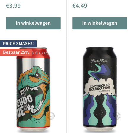
Aanbiedingsprijs
Aanbiedingsprijs
€3.99
€4.49
In winkelwagen
In winkelwagen
PRICE SMASH!!
Bespaar 25%