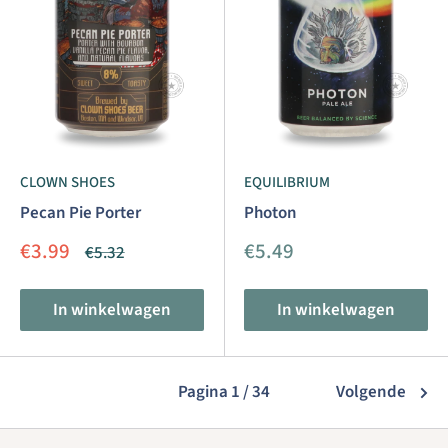
CLOWN SHOES
EQUILIBRIUM
Pecan Pie Porter
Photon
Aanbiedingsprijs
Aanbiedingsprijs
€3.99
€5.49
Normale
€5.32
prijs
In winkelwagen
In winkelwagen
Pagina 1 / 34
Volgende