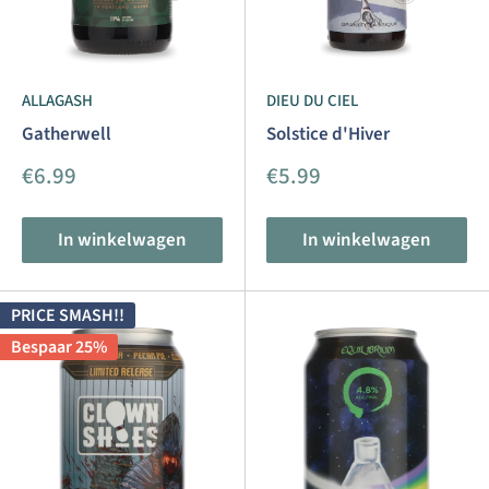
ALLAGASH
DIEU DU CIEL
Gatherwell
Solstice d'Hiver
Aanbiedingsprijs
Aanbiedingsprijs
€6.99
€5.99
In winkelwagen
In winkelwagen
PRICE SMASH!!
Bespaar 25%