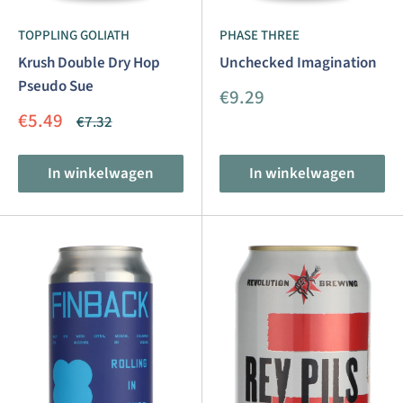
TOPPLING GOLIATH
PHASE THREE
Krush Double Dry Hop
Unchecked Imagination
Pseudo Sue
Aanbiedingsprijs
€9.29
Aanbiedingsprijs
€5.49
Normale
€7.32
prijs
In winkelwagen
In winkelwagen