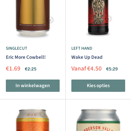
SINGLECUT
LEFT HAND
Eric More Cowbell!
Wake Up Dead
Aanbiedingsprijs
Aanbiedingsprijs
€1.69
Vanaf €4.50
Normale
Normale
€2.25
€5.29
prijs
prijs
In winkelwagen
Kies opties