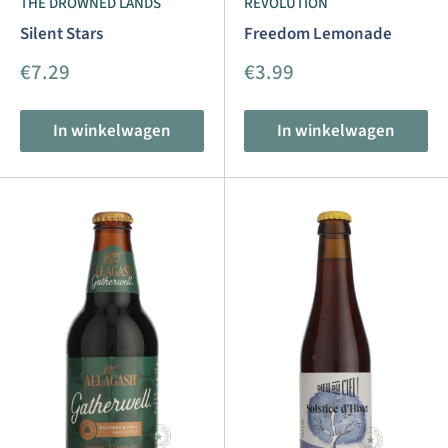
THE DROWNED LANDS
REVOLUTION
Silent Stars
Freedom Lemonade
Aanbiedingsprijs
Aanbiedingsprijs
€7.29
€3.99
In winkelwagen
In winkelwagen