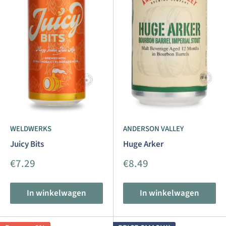
WELDWERKS
ANDERSON VALLEY
Juicy Bits
Huge Arker
Aanbiedingsprijs
Aanbiedingsprijs
€7.29
€8.49
In winkelwagen
In winkelwagen