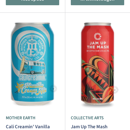
afgelopen jaren had mogen missen is
IPA
. IPA is een
afkorting van India Pale Ale. Ondanks dat dit doet
vermoeden dat de biersoort afkomstig is uit India, is dit
niet de feitelijke waarheid. De eerste IPA werd in de 17e
eeuw in Engeland gebrouwen. In de loop van de tijd heeft
de IPA zich ontwikkeld tot de meest gedronken biersoort,
niet alleen in Nederland maar over de hele wereld.
Het IPA bier is zwaar gehopt en heeft een bittere en
verfrissende smaak. Aroma's als cederhout, citrus en
tropisch fruit komen naar voren tijdens het drinken van
dit bier. Laat de
Jai Alai
van
Sigarenstad
verras je. Of laat
je verrassen door de aromatische smaken van de
Denk
aan waas
van
Vuursteen Walker
.
Een andere aanbeveling
MOTHER EARTH
COLLECTIVE ARTS
is de
Oneindige - Held
van
Revolutie
. Bij Beer Republic
Cali Creamin' Vanilla
Jam Up The Mash