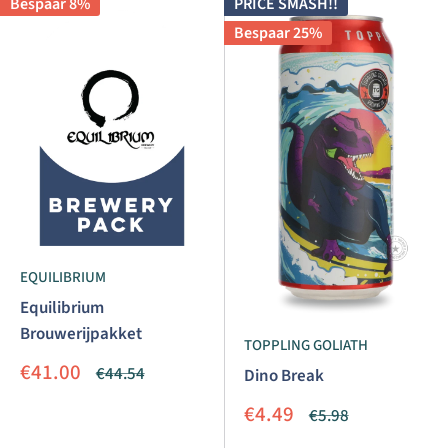
Bespaar 8%
PRICE SMASH!!
Bespaar 25%
EQUILIBRIUM
Equilibrium
Brouwerijpakket
TOPPLING GOLIATH
Aanbiedingsprijs
€41.00
Normale
€44.54
Dino Break
prijs
Aanbiedingsprijs
€4.49
Normale
€5.98
prijs