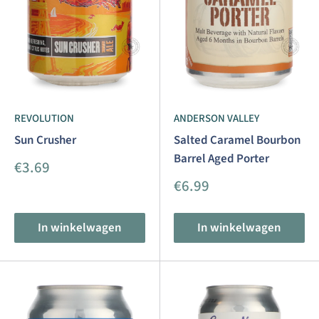
REVOLUTION
ANDERSON VALLEY
Sun Crusher
Salted Caramel Bourbon
Barrel Aged Porter
Aanbiedingsprijs
€3.69
Aanbiedingsprijs
€6.99
In winkelwagen
In winkelwagen