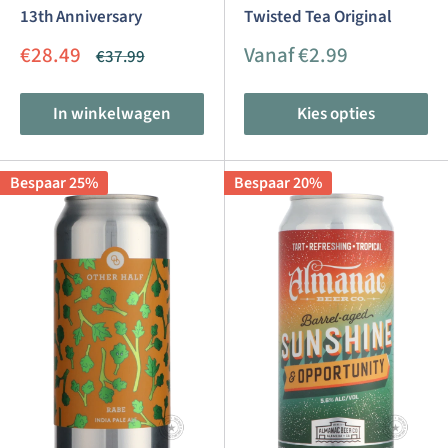
13th Anniversary
Twisted Tea Original
Aanbiedingsprijs
Aanbiedingsprijs
€28.49
Vanaf €2.99
Normale
€37.99
prijs
In winkelwagen
Kies opties
Bespaar 25%
Bespaar 20%