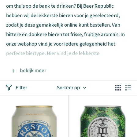
om thuis op de bank te drinken? Bij Beer Republic
hebben wij de lekkerste bieren voor je geselecteerd,
zodat je deze gemakkelijk online kunt bestellen. Van
bittere en donkere bieren tot frisse, fruitige aroma’s. In
onze webshop vind je voor iedere gelegenheid het
perfecte biertype. Hier vind je de lekkerste
speciaalbieren online!
bekijk meer
De beste ambachtelijke bieren uit de
Filter
Sorteer op
VS en Canada
Bij Beer Republic vind je diverse speciaalbieren. Deze
bieren zijn geschikt voor iedere gelegenheid. Voor de
echte bierliefhebber onder ons hebben wij alle soorten