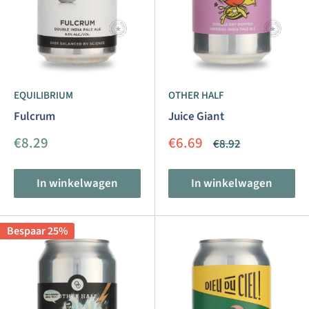
EQUILIBRIUM
OTHER HALF
Fulcrum
Juice Giant
Aanbiedingsprijs
Aanbiedingsprijs
€8.29
€6.69
Normale
€8.92
prijs
In winkelwagen
In winkelwagen
Bespaar 25%