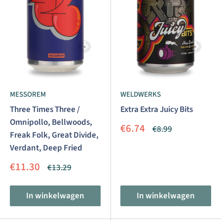
MESSOREM
WELDWERKS
Three Times Three /
Extra Extra Juicy Bits
Omnipollo, Bellwoods,
Aanbiedingsprijs
€6.74
Normale
€8.99
Freak Folk, Great Divide,
prijs
Verdant, Deep Fried
Aanbiedingsprijs
€11.30
Normale
€13.29
prijs
In winkelwagen
In winkelwagen