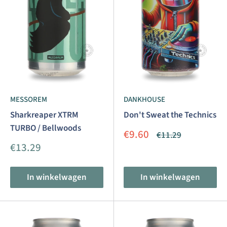
MESSOREM
DANKHOUSE
Sharkreaper XTRM
Don't Sweat the Technics
TURBO / Bellwoods
Aanbiedingsprijs
€9.60
Normale
€11.29
prijs
Aanbiedingsprijs
€13.29
In winkelwagen
In winkelwagen