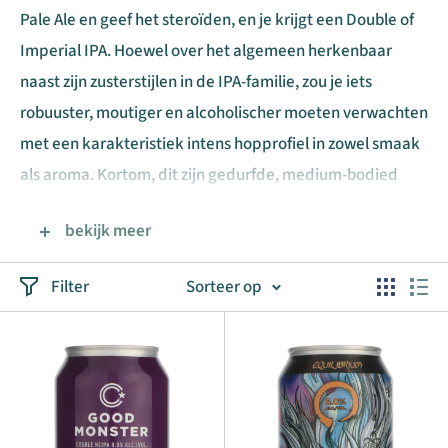
Pale Ale en geef het steroïden, en je krijgt een Double of
Imperial IPA. Hoewel over het algemeen herkenbaar
naast zijn zusterstijlen in de IPA-familie, zou je iets
robuuster, moutiger en alcoholischer moeten verwachten
met een karakteristiek intens hopprofiel in zowel smaak
als aroma. Kortom, dit zijn gedurfde, medium-bodied
bieren die in kleur variëren van diep goud tot medium
bekijk meer
amber. Het "keizerlijke" gebruik komt van Russian
Imperial Stout, een stijl van sterke Stout die
Filter
Sorteer op
oorspronkelijk aan het einde van de 18e eeuw in
Engeland werd gebrouwen voor het Russische keizerlijke
hof. Tegenwoordig is Double IPA vaak de voorkeursnaam
in de Verenigde Staten.