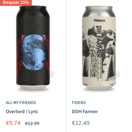
Bespaar 25%
ALL MY FRIENDS
FIDENS
Overlord / Lyric
DDH Farmer
Aanbiedingsprijs
Aanbiedingsprijs
€9.74
€22.49
Normale
€12.99
prijs