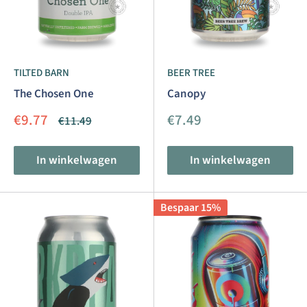
TILTED BARN
BEER TREE
The Chosen One
Canopy
Aanbiedingsprijs
Aanbiedingsprijs
€9.77
€7.49
Normale
€11.49
prijs
In winkelwagen
In winkelwagen
Bespaar 15%