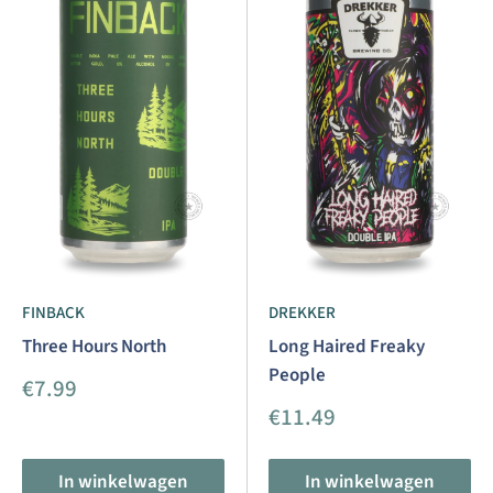
FINBACK
DREKKER
Three Hours North
Long Haired Freaky
People
Aanbiedingsprijs
€7.99
Aanbiedingsprijs
€11.49
In winkelwagen
In winkelwagen