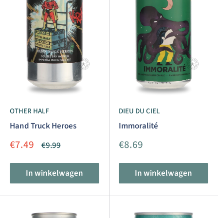
OTHER HALF
DIEU DU CIEL
Hand Truck Heroes
Immoralité
Aanbiedingsprijs
Aanbiedingsprijs
€7.49
€8.69
Normale
€9.99
prijs
In winkelwagen
In winkelwagen