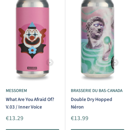
MESSOREM
BRASSERIE DU BAS-CANADA
What Are You Afraid Of?
Double Dry Hopped
V.03 / Inner Voice
Néron
Aanbiedingsprijs
Aanbiedingsprijs
€13.29
€13.99