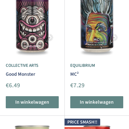
COLLECTIVE ARTS
EQUILIBRIUM
Good Monster
MC²
Aanbiedingsprijs
Aanbiedingsprijs
€6.49
€7.29
In winkelwagen
In winkelwagen
PRICE SMASH!!