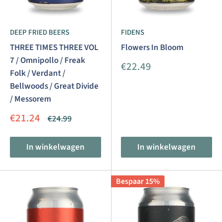
DEEP FRIED BEERS
FIDENS
THREE TIMES THREE VOL
Flowers In Bloom
7 / Omnipollo / Freak
Aanbiedingsprijs
€22.49
Folk / Verdant /
Bellwoods / Great Divide
/ Messorem
Aanbiedingsprijs
€21.24
Normale
€24.99
prijs
In winkelwagen
In winkelwagen
Bespaar 15%