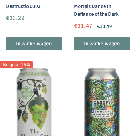
Destructio 0003
Mortals Dance In
Defiance of the Dark
Aanbiedingsprijs
€13.29
Aanbiedingsprijs
€11.47
Normale
€13.49
prijs
In winkelwagen
In winkelwagen
Bespaar 15%