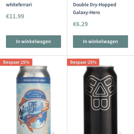
whiteferrari
Double Dry-Hopped
Galaxy-Hero
Aanbiedingsprijs
€11.99
Aanbiedingsprijs
€6.29
In winkelwagen
In winkelwagen
Bespaar 25%
Bespaar 25%