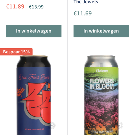
The Jewels
Aanbiedingsprijs
€11.89
Normale
€13.99
prijs
Aanbiedingsprijs
€11.69
In winkelwagen
In winkelwagen
Bespaar 15%