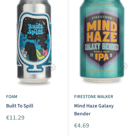
FOAM
FIRESTONE WALKER
Built To Spill
Mind Haze Galaxy
Bender
Aanbiedingsprijs
€11.29
Aanbiedingsprijs
€4.69