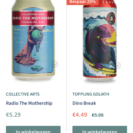
Bespaar 25%
COLLECTIVE ARTS
TOPPLING GOLIATH
Radio The Mothership
Dino Break
Aanbiedingsprijs
Aanbiedingsprijs
€5.29
€4.49
Normale
€5.98
prijs
In winkelwagen
In winkelwagen