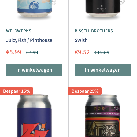
WELDWERKS
BISSELL BROTHERS
JuicyFish / Pinthouse
Swish
Aanbiedingsprijs
Aanbiedingsprijs
€5.99
€9.52
Normale
Normale
€7.99
€12.69
prijs
prijs
In winkelwagen
In winkelwagen
Bespaar 15%
Bespaar 25%