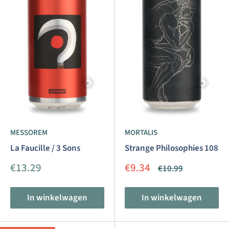
MESSOREM
MORTALIS
La Faucille / 3 Sons
Strange Philosophies 108
Aanbiedingsprijs
Aanbiedingsprijs
€13.29
€9.34
Normale
€10.99
prijs
In winkelwagen
In winkelwagen