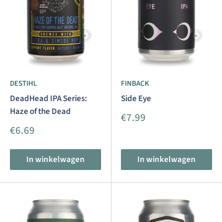
DESTIHL
FINBACK
DeadHead IPA Series:
Side Eye
Haze of the Dead
Aanbiedingsprijs
€7.99
Aanbiedingsprijs
€6.69
In winkelwagen
In winkelwagen