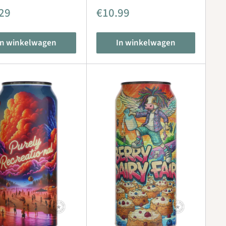
iedingsprijs
Aanbiedingsprijs
29
€10.99
In winkelwagen
In winkelwagen