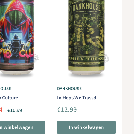
HOUSE
DANKHOUSE
o Culture
In Hops We Trussd
iedingsprijs
Aanbiedingsprijs
4
€12.99
Normale
€10.99
prijs
In winkelwagen
In winkelwagen