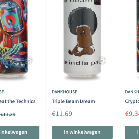
SE
DANKHOUSE
DANK
at the Technics
Triple Beam Dream
Crypt
dingsprijs
Aanbiedingsprijs
Aanb
€11.69
€9.3
Normale
€11.29
prijs
winkelwagen
In winkelwagen