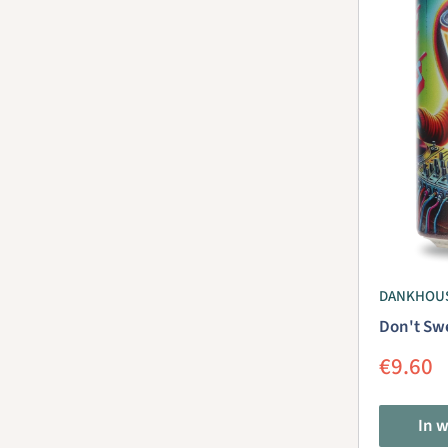
DANKHOU
Don't Swe
Aanbie
€9.60
In 