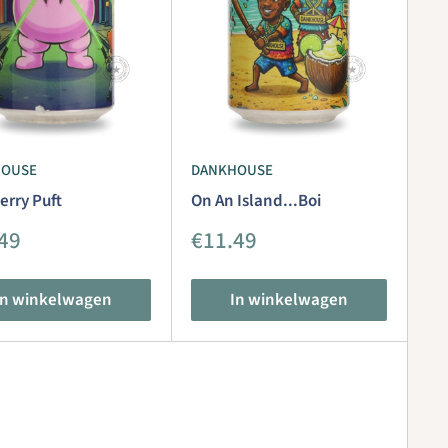
HOUSE
DANKHOUSE
erry Puft
On An Island...Boi
iedingsprijs
Aanbiedingsprijs
49
€11.49
In winkelwagen
In winkelwagen