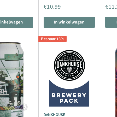
dingsprijs
Aanbiedingsprijs
Aanb
€10.99
€11.
winkelwagen
In winkelwagen
Bespaar 13%
DANKHOUSE