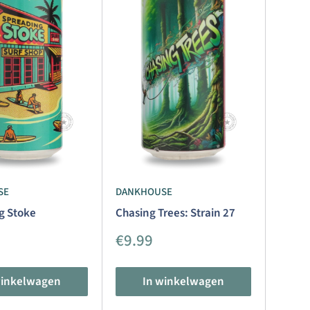
SE
DANKHOUSE
g Stoke
Chasing Trees: Strain 27
dingsprijs
Aanbiedingsprijs
€9.99
winkelwagen
In winkelwagen