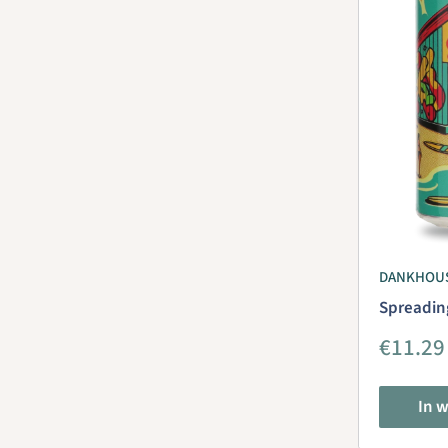
DANKHOU
Spreadin
Aanbie
€11.29
In 