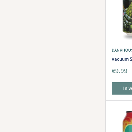
DANKHOU
Vacuum S
Aanbie
€9.99
In 