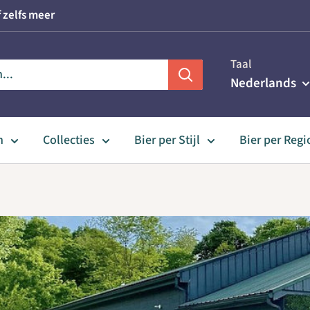
 zelfs meer
Taal
Nederlands
n
Collecties
Bier per Stijl
Bier per Regi