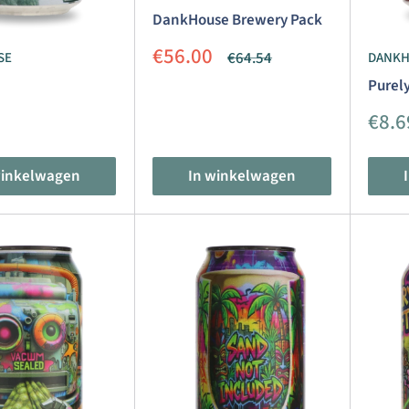
DankHouse Brewery Pack
Aanbiedingsprijs
€56.00
Normale
€64.54
SE
DANK
prijs
Purel
dingsprijs
Aanb
€8.6
winkelwagen
In winkelwagen