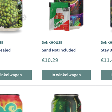
SE
DANKHOUSE
DANK
ealed
Sand Not Included
Stay B
dingsprijs
Aanbiedingsprijs
Aanb
€10.29
€11.
winkelwagen
In winkelwagen