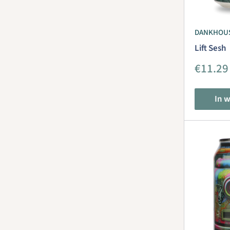
DANKHOU
Lift Sesh
Aanbie
€11.29
In 