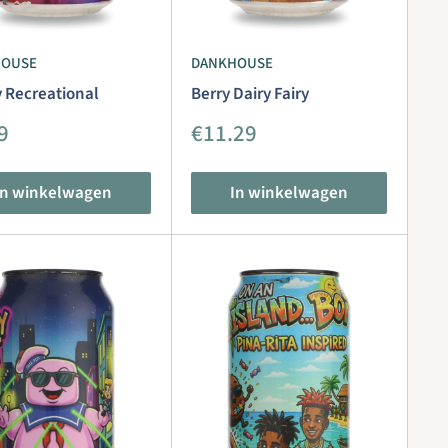
HOUSE
DANKHOUSE
y Recreational
Berry Dairy Fairy
iedingsprijs
Aanbiedingsprijs
9
€11.29
In winkelwagen
In winkelwagen