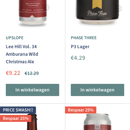
UPSLOPE
PHASE THREE
Lee Hill Vol. 34
P3 Lager
Amburana Wild
Aanbiedingsprijs
€4.29
Christmas Ale
Aanbiedingsprijs
€9.22
Normale
€12.29
prijs
In winkelwagen
In winkelwagen
PRICE SMASH!!
Bespaar 25%
Bespaar 25%