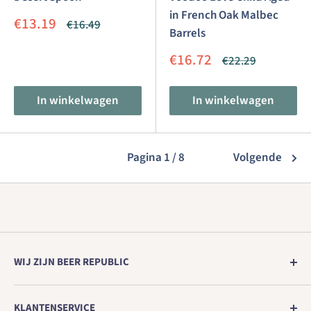
in French Oak Malbec
Aanbiedingsprijs
€13.19
Normale
€16.49
Barrels
prijs
Aanbiedingsprijs
€16.72
Normale
€22.29
prijs
In winkelwagen
In winkelwagen
Pagina 1 / 8
Volgende
WIJ ZIJN BEER REPUBLIC
Europa's nr. 1 winkel voor echt ambachtelijk bier
KLANTENSERVICE