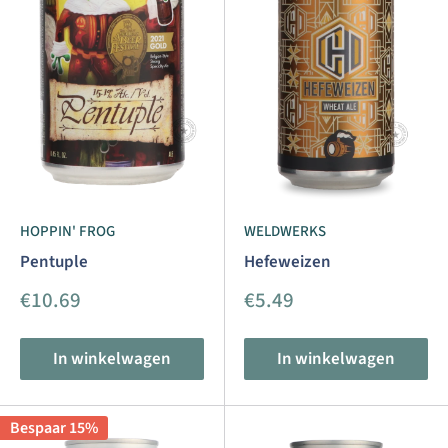
HOPPIN' FROG
WELDWERKS
Pentuple
Hefeweizen
Aanbiedingsprijs
Aanbiedingsprijs
€10.69
€5.49
In winkelwagen
In winkelwagen
Bespaar 15%