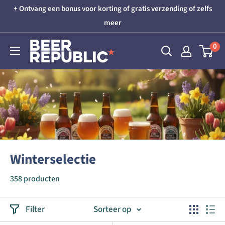
Skip
+ Ontvang een bonus voor korting of gratis verzending of zelfs
to
meer
content
Beer
0
Republic
Winterselectie
358 producten
Filter
Sorteer op