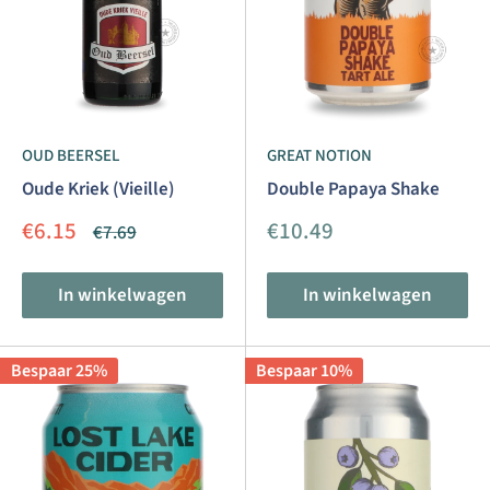
OUD BEERSEL
GREAT NOTION
Oude Kriek (Vieille)
Double Papaya Shake
Aanbiedingsprijs
Aanbiedingsprijs
€6.15
€10.49
Normale
€7.69
prijs
In winkelwagen
In winkelwagen
Bespaar 25%
Bespaar 10%