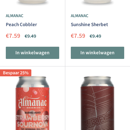
ALMANAC
ALMANAC
Peach Cobbler
Sunshine Sherbet
Aanbiedingsprijs
Aanbiedingsprijs
€7.59
€7.59
Normale
Normale
€9.49
€9.49
prijs
prijs
In winkelwagen
In winkelwagen
Bespaar 25%