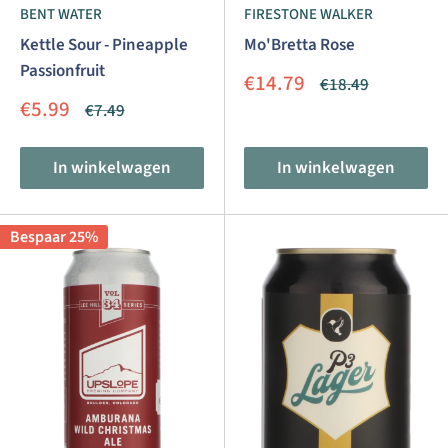
BENT WATER
FIRESTONE WALKER
Kettle Sour - Pineapple
Mo'Bretta Rose
Passionfruit
Aanbiedingsprijs
€14.79
Normale
€18.49
prijs
Aanbiedingsprijs
€5.99
Normale
€7.49
prijs
In winkelwagen
In winkelwagen
Bespaar 25%