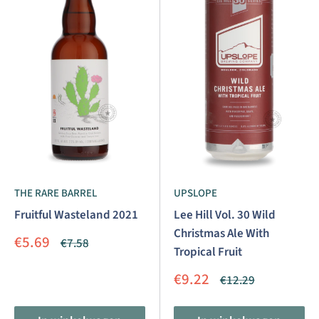
THE RARE BARREL
UPSLOPE
Fruitful Wasteland 2021
Lee Hill Vol. 30 Wild
Christmas Ale With
Aanbiedingsprijs
€5.69
Normale
€7.58
Tropical Fruit
prijs
Aanbiedingsprijs
€9.22
Normale
€12.29
prijs