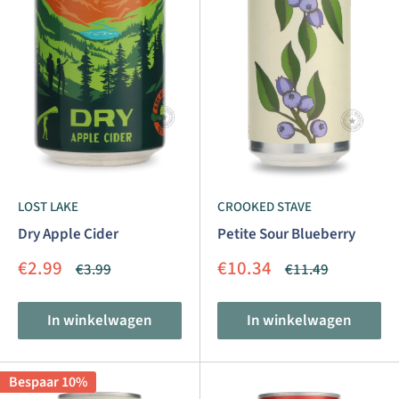
LOST LAKE
CROOKED STAVE
Dry Apple Cider
Petite Sour Blueberry
Aanbiedingsprijs
Aanbiedingsprijs
€2.99
€10.34
Normale
Normale
€3.99
€11.49
prijs
prijs
In winkelwagen
In winkelwagen
Bespaar 10%