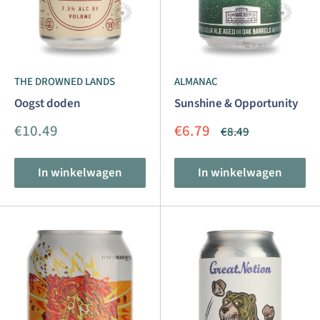
THE DROWNED LANDS
ALMANAC
Oogst doden
Sunshine & Opportunity
Aanbiedingsprijs
Aanbiedingsprijs
€10.49
€6.79
Normale
€8.49
prijs
In winkelwagen
In winkelwagen