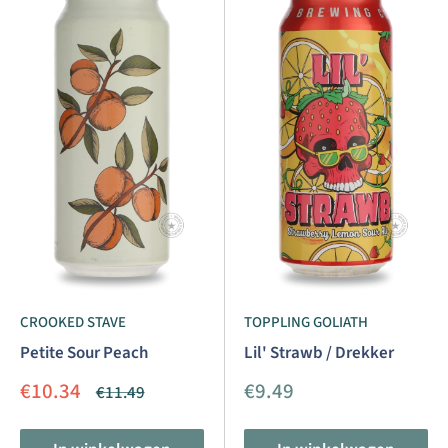
CROOKED STAVE
TOPPLING GOLIATH
Petite Sour Peach
Lil' Strawb / Drekker
Aanbiedingsprijs
Aanbiedingsprijs
€10.34
€9.49
Normale
€11.49
prijs