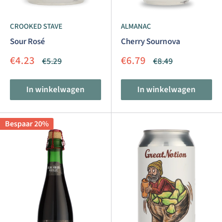
CROOKED STAVE
ALMANAC
Sour Rosé
Cherry Sournova
Aanbiedingsprijs
Aanbiedingsprijs
€4.23
€6.79
Normale
Normale
€5.29
€8.49
prijs
prijs
In winkelwagen
In winkelwagen
Bespaar 20%