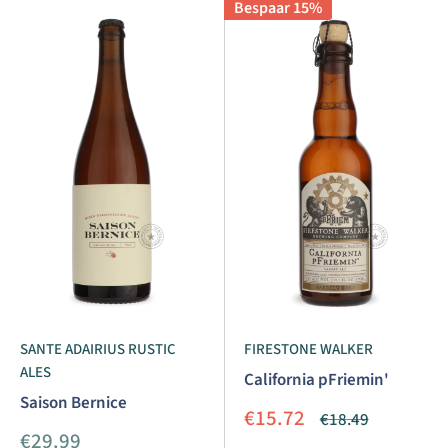
Bespaar 15%
SANTE ADAIRIUS RUSTIC
FIRESTONE WALKER
ALES
California pFriemin'
Saison Bernice
Aanbiedingsprijs
€15.72
Normale
€18.49
prijs
Aanbiedingsprijs
€29.99