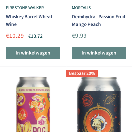
FIRESTONE WALKER
MORTALIS
Whiskey Barrel Wheat
Demihydra | Passion Fruit
Wine
Mango Peach
Aanbiedingsprijs
Aanbiedingsprijs
€10.29
€9.99
Normale
€13.72
prijs
In winkelwagen
In winkelwagen
Bespaar 20%