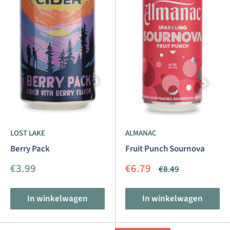
LOST LAKE
ALMANAC
Berry Pack
Fruit Punch Sournova
Aanbiedingsprijs
Aanbiedingsprijs
€3.99
€6.79
Normale
€8.49
prijs
In winkelwagen
In winkelwagen