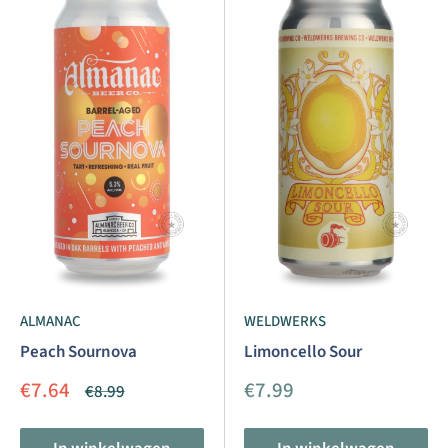
ALMANAC
WELDWERKS
Peach Sournova
Limoncello Sour
Aanbiedingsprijs
Aanbiedingsprijs
€7.64
€7.99
Normale
€8.99
prijs