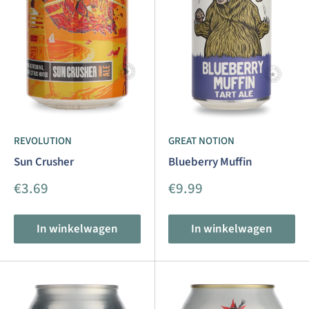
REVOLUTION
GREAT NOTION
Sun Crusher
Blueberry Muffin
Aanbiedingsprijs
Aanbiedingsprijs
€3.69
€9.99
In winkelwagen
In winkelwagen