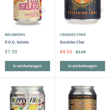
WELDWERKS
CROOKED STAVE
P.O.G. Gelato
Excelsior Chai
Aanbiedingsprijs
Aanbiedingsprijs
€7.99
€4.55
Normale
€5.69
prijs
In winkelwagen
In winkelwagen