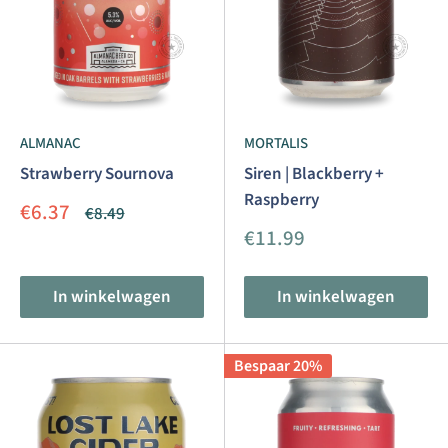
ALMANAC
MORTALIS
Strawberry Sournova
Siren | Blackberry +
Raspberry
Aanbiedingsprijs
€6.37
Normale
€8.49
prijs
Aanbiedingsprijs
€11.99
In winkelwagen
In winkelwagen
Bespaar 20%