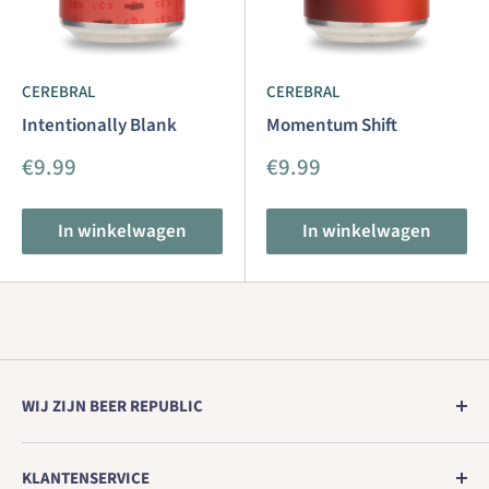
CEREBRAL
CEREBRAL
Intentionally Blank
Momentum Shift
Aanbiedingsprijs
Aanbiedingsprijs
€9.99
€9.99
In winkelwagen
In winkelwagen
WIJ ZIJN BEER REPUBLIC
Europa's nr. 1 winkel voor echt ambachtelijk bier
KLANTENSERVICE
rechtstreeks van de brouwerij.