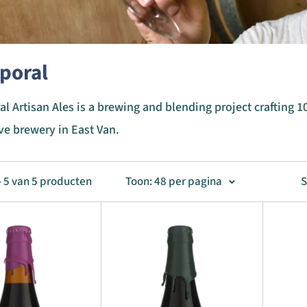
poral
l Artisan Ales is a brewing and blending project crafting 
ive brewery in East Van.
- 5 van 5 producten
Toon: 48 per pagina
S