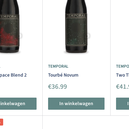
L
TEMPORAL
TEMPO
Space Blend 2
Tourbé Novum
Two T
dingsprijs
Aanbiedingsprijs
Aanb
€36.99
€41.
winkelwagen
In winkelwagen
%