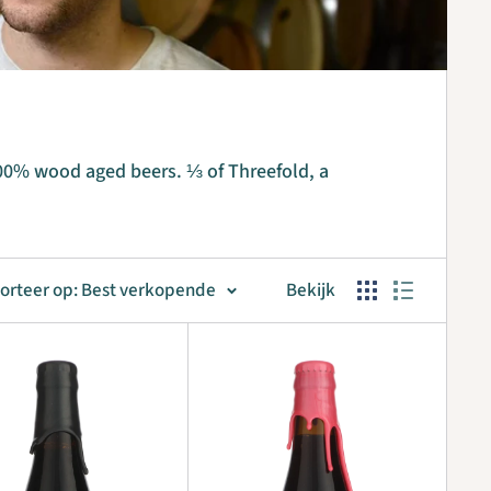
100% wood aged beers. ⅓ of Threefold, a
orteer op: Best verkopende
Bekijk