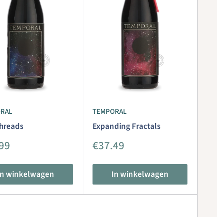
RAL
TEMPORAL
hreads
Expanding Fractals
iedingsprijs
Aanbiedingsprijs
99
€37.49
In winkelwagen
In winkelwagen