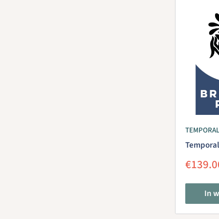
TEMPORA
Temporal
Aanbie
€139.0
In 