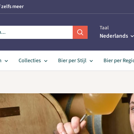
 zelfs meer
Taal
Nederlands
n
Collecties
Bier per Stijl
Bier per Regi