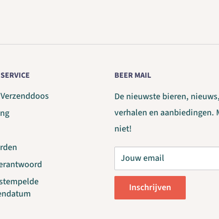
SERVICE
BEER MAIL
g Verzenddoos
De nieuwste bieren, nieuws
verhalen en aanbiedingen. 
ing
niet!
rden
Jouw email
verantwoord
estempelde
Inschrijven
endatum