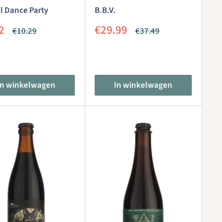
l Dance Party
B.B.V.
iedingsprijs
Aanbiedingsprijs
2
€29.99
Normale
Normale
€10.29
€37.49
prijs
prijs
In winkelwagen
In winkelwagen