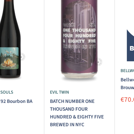
BELLW
Bellw
Brouw
 SOULS
EVIL TWIN
Aanb
€70.
792 Bourbon BA
BATCH NUMBER ONE
THOUSAND FOUR
HUNDRED & EIGHTY FIVE
dingsprijs
BREWED IN NYC