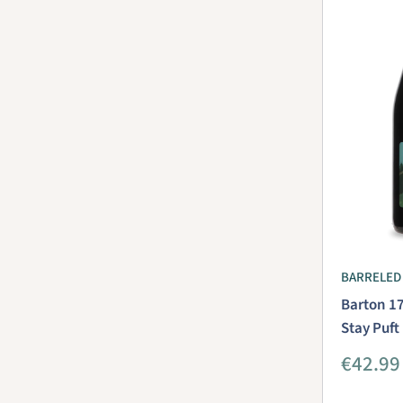
BARRELED
Barton 1
Stay Puft
Aanbie
€42.99