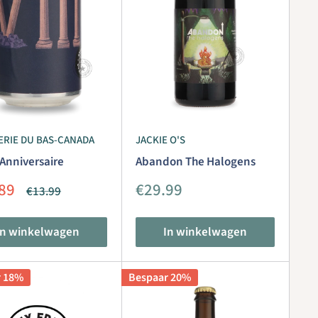
ERIE DU BAS-CANADA
JACKIE O'S
Anniversaire
Abandon The Halogens
iedingsprijs
Aanbiedingsprijs
89
€29.99
Normale
€13.99
prijs
In winkelwagen
In winkelwagen
r 18%
Bespaar 20%