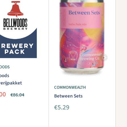
OODS
oods
erijpakket
COMMONWEALTH
iedingsprijs
00
Normale
€86.04
Between Sets
prijs
Aanbiedingsprijs
€5.29