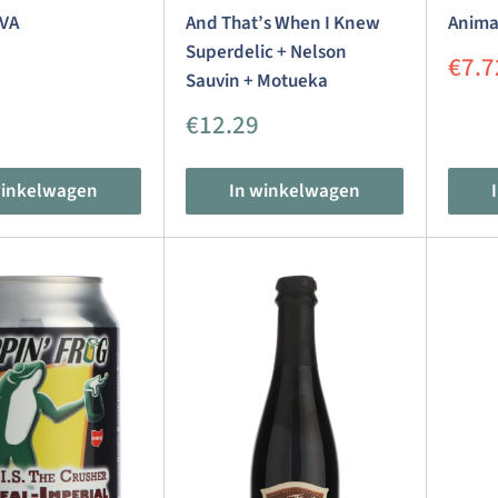
VA
And That’s When I Knew
Anima
Superdelic + Nelson
dingsprijs
Aanb
€7.7
Sauvin + Motueka
Aanbiedingsprijs
€12.29
winkelwagen
In winkelwagen