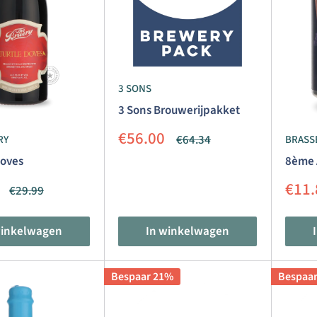
3 SONS
3 Sons Brouwerijpakket
Aanbiedingsprijs
€56.00
Normale
€64.34
RY
BRASS
prijs
Doves
8ème 
dingsprijs
Aanb
€11.
Normale
€29.99
prijs
winkelwagen
In winkelwagen
Bespaar 21%
Bespaa