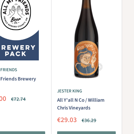
 FRIENDS
 Friends Brewery
JESTER KING
iedingsprijs
00
Normale
€72.74
All Y'all N Co / William
prijs
Chris Vineyards
Aanbiedingsprijs
€29.03
Normale
€36.29
prijs