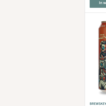
In 
BREWSKE