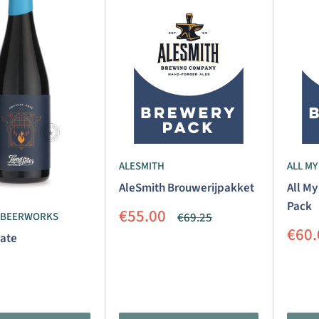
ALL MY
ALESMITH
All My
AleSmith Brouwerijpakket
Pack
Aanbiedingsprijs
€55.00
Normale
€69.25
E BEERWORKS
prijs
Aanb
€60.
Gate
dingsprijs