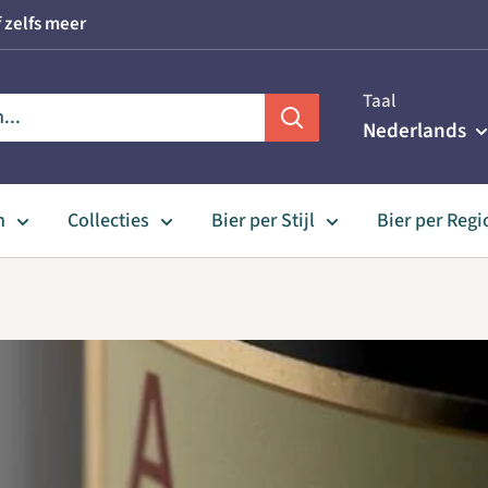
 zelfs meer
Taal
Nederlands
n
Collecties
Bier per Stijl
Bier per Regi