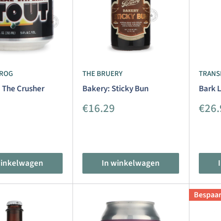
FROG
THE BRUERY
TRANS
. The Crusher
Bakery: Sticky Bun
Bark 
dingsprijs
Aanbiedingsprijs
Aanb
€16.29
€26.
winkelwagen
In winkelwagen
Bespaa