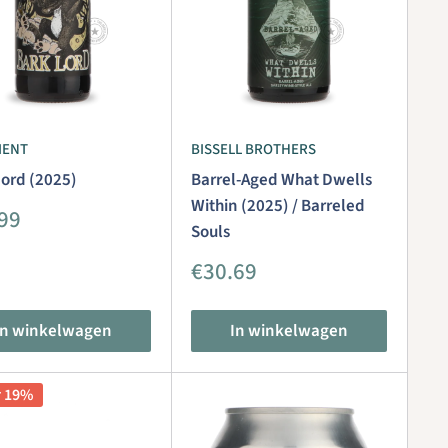
IENT
BISSELL BROTHERS
Lord (2025)
Barrel-Aged What Dwells
Within (2025) / Barreled
iedingsprijs
99
Souls
Aanbiedingsprijs
€30.69
In winkelwagen
In winkelwagen
r 19%