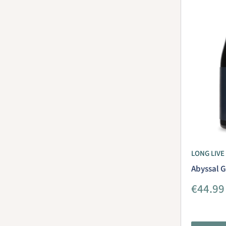
LONG LIV
Abyssal 
Aanbie
€44.99