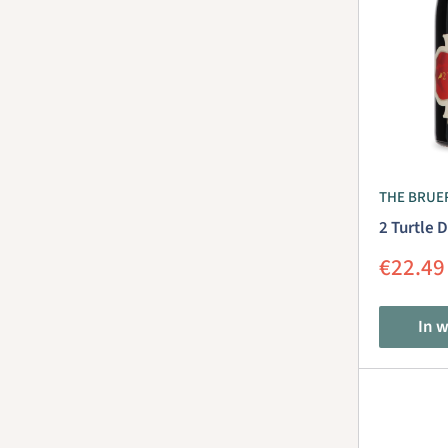
THE BRUE
2 Turtle 
Aanbie
€22.49
In 