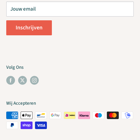
COC 75173379 / VAT NL860169522B01
Contact
Jouw email
B2B / Handelsaccount
Order Withdrawal
Inschrijven
Volg Ons
Wij Accepteren