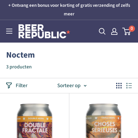
Skip
+ Ontvang een bonus voor korting of gratis verzending of zelfs
to
meer
content
Beer
0
Republic
Noctem
3 producten
Filter
Sorteer op