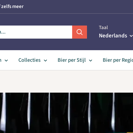
 zelfs meer
Taal
Nederlands
n
Collecties
Bier per Stijl
Bier per Regi