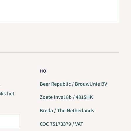
HQ
,
Beer Republic / BrouwUnie BV
Mis het
Zoete Inval 8b / 4815HK
Breda / The Netherlands
COC 75173379 / VAT