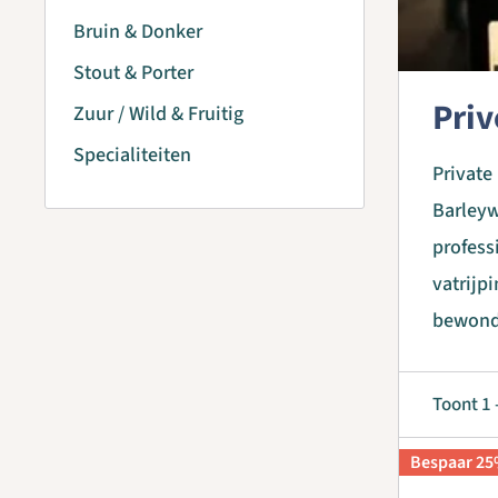
Bruin & Donker
Stout & Porter
Priv
Zuur / Wild & Fruitig
Specialiteiten
Private
Barleyw
profess
vatrijp
bewond
Toont 1 
Bespaar 2