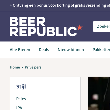
Skip
+ Ontvang een bonus voor korting of gratis verzending of
to
content
Beer
Republic
Alle Bieren
Deals
Nieuw binnen
Pakkette
Home
Privé pers
Stijl
Pales
IPA