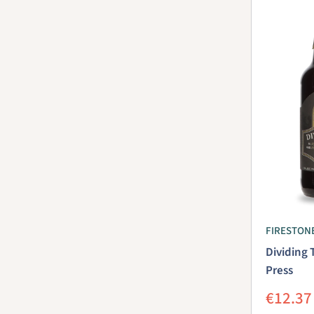
FIRESTON
Dividing 
Press
Aanbie
€12.37