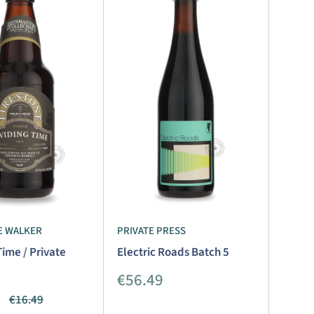
E WALKER
PRIVATE PRESS
Time / Private
Electric Roads Batch 5
Aanbiedingsprijs
€56.49
dingsprijs
Normale
€16.49
prijs