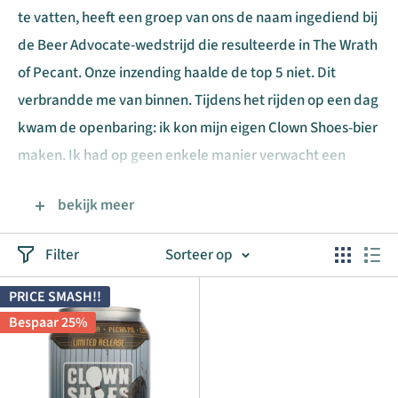
te vatten, heeft een groep van ons de naam ingediend bij
de Beer Advocate-wedstrijd die resulteerde in The Wrath
of Pecant. Onze inzending haalde de top 5 niet. Dit
verbrandde me van binnen. Tijdens het rijden op een dag
kwam de openbaring: ik kon mijn eigen Clown Shoes-bier
maken. Ik had op geen enkele manier verwacht een
merk te creëren, in de veronderstelling dat het een partij
bekijk meer
bier voor de lol zou zijn en dan klaar. Maar mensen graven
de brouwsels en een groep van ons heeft een geweldige
Filter
Sorteer op
tijd. Clown Shoes is op veel niveaus veel voor me gaan
betekenen. Clowns zijn twijfelachtig, maar de schoenen
PRICE SMASH!!
maken me aan het lachen. Ze herinneren me aan
Bespaar 25%
nederigheid en het vinden van humor in het leven. Onze
missie is nu om bier te produceren zonder pretentie